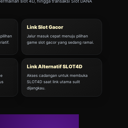
permainan slot 4D, hingga transaksi Slot DANA
Link Slot Gacor
pilihan
Jalur masuk cepat menuju pilihan
iatif.
game slot gacor yang sedang ramai.
Link Alternatif SLOT4D
ne
Akses cadangan untuk membuka
us
SLOT4D saat link utama sulit
dijangkau.