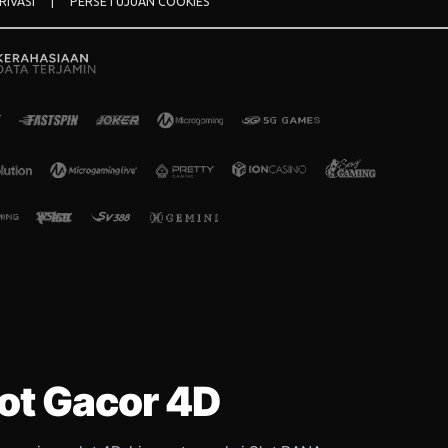
RIVASI
|
PERSETUJUAN COOKIES
ot Gacor 4D