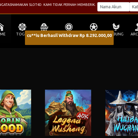
GATASNAMAKAN SLOT4D. KAMI TIDAK PERNAH MEMBERIKAN REKENING CADANGAN YA
ME
TOGEL
SLOT
LIVE CASINO
SPORT
SABUNG
ARC
cu**iu Berhasil Withdraw Rp 8.292.000,00