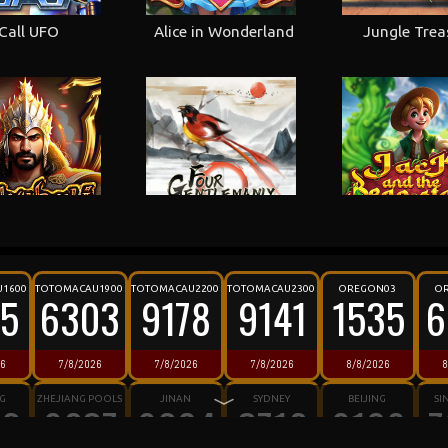
Call UFO
Alice in Wonderland
Jungle Trea
Baahubali
Four Gentlemanly
Jack and 
Flowers
Beanstal
U1600
TOTOMACAU1900
TOTOMACAU2200
TOTOMACAU2300
OREGON03
O
75
6303
9178
9141
1535
6
26
7/8/2026
7/8/2026
7/8/2026
8/8/2026
8
NG
ZHEJIANG POOLS
JINAN
SYDNEY
BEIJING
SI
76
9237
9604
3712
9108
7