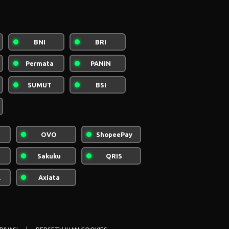
BNI
BRI
Permata
PANIN
SUMUT
BSI
OVO
ShopeePay
Sakuku
QRIS
l
Axiata