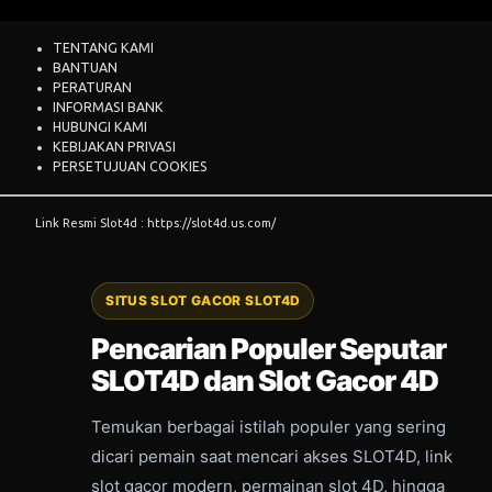
TENTANG KAMI
BANTUAN
PERATURAN
INFORMASI BANK
HUBUNGI KAMI
KEBIJAKAN PRIVASI
PERSETUJUAN COOKIES
Link Resmi Slot4d : https://slot4d.us.com/
SITUS SLOT GACOR SLOT4D
Pencarian Populer Seputar
SLOT4D dan Slot Gacor 4D
Temukan berbagai istilah populer yang sering
dicari pemain saat mencari akses SLOT4D, link