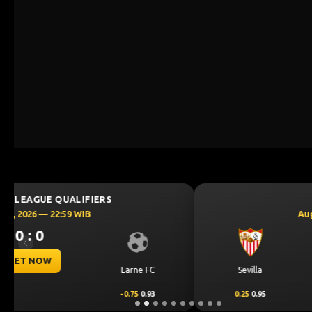
SPAIN LA LIGA
August 16, 2026 — 02:30 WIB
0 : 0
Previous
BET NOW
Sevilla
Rayo Valleca
0.25
0.95
-0.25
0.95