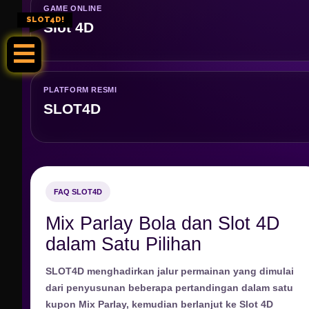
SLOT4D!
GAME ONLINE
Slot 4D
PLATFORM RESMI
SLOT4D
FAQ SLOT4D
Mix Parlay Bola dan Slot 4D
dalam Satu Pilihan
SLOT4D menghadirkan jalur permainan yang dimulai
dari penyusunan beberapa pertandingan dalam satu