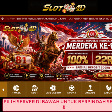
WASPADA PENIPUAN MENGATASNAMAKAN SLOT4D. KAMI TIDAK PERNAH MEMBERIKAN REKENING CADA
dc**jk Berhasil Withdraw Rp 754.000,00
TOGEL
SLOT
LIVE CASINO
SPORT
ARCADE
SABU
PILIH SERVER DI BAWAH UNTUK BERPINDAH S
!!