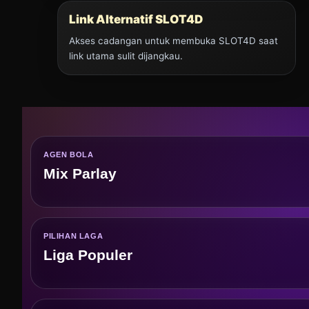
Link Alternatif SLOT4D
Akses cadangan untuk membuka SLOT4D saat
link utama sulit dijangkau.
AGEN BOLA
Mix Parlay
PILIHAN LAGA
Liga Populer