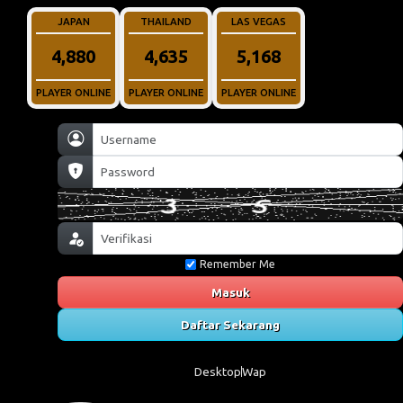
JAPAN
THAILAND
LAS VEGAS
4,880
4,635
5,168
PLAYER ONLINE
PLAYER ONLINE
PLAYER ONLINE
Remember Me
Masuk
Daftar Sekarang
Desktop
Wap