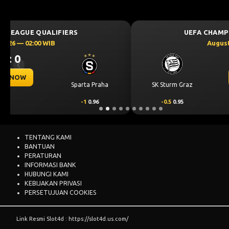
UEFA CHAMPIONS LEAGUE QUALIFIERS
August 12, 2026 — 01:30 WIB
0 : 0
Previous
BET NOW
SK Sturm Graz
Fenerbahce
-0.5
0.95
0.5
0.87
TENTANG KAMI
BANTUAN
PERATURAN
INFORMASI BANK
HUBUNGI KAMI
KEBIJAKAN PRIVASI