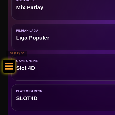
AGEN BOLA
Mix Parlay
PILIHAN LAGA
SLOT4D!
Liga Populer
GAME ONLINE
Slot 4D
PLATFORM RESMI