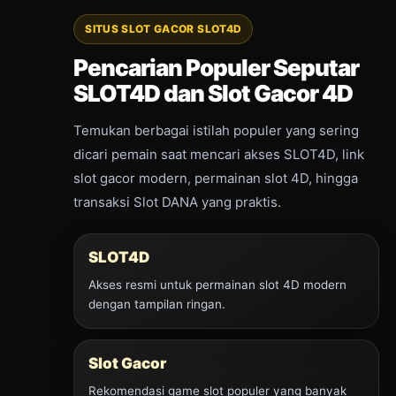
SITUS SLOT GACOR SLOT4D
Pencarian Populer Seputar
SLOT4D dan Slot Gacor 4D
Temukan berbagai istilah populer yang sering
dicari pemain saat mencari akses SLOT4D, link
slot gacor modern, permainan slot 4D, hingga
transaksi Slot DANA yang praktis.
SLOT4D
Akses resmi untuk permainan slot 4D modern
dengan tampilan ringan.
Slot Gacor