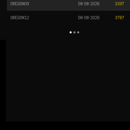
08-2026
MALAYSIA
0
3397
08-2026
ALMADA
0
3787