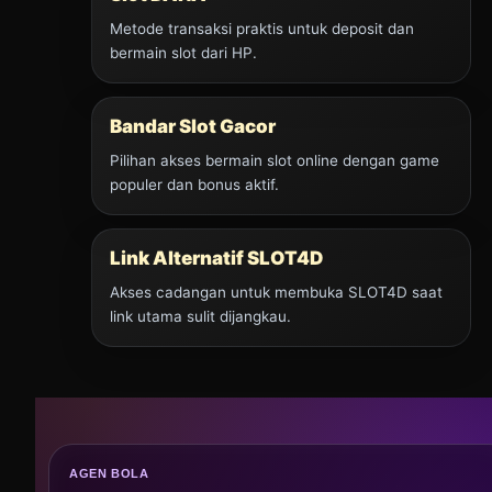
Slot DANA
Metode transaksi praktis untuk deposit dan
bermain slot dari HP.
Bandar Slot Gacor
Pilihan akses bermain slot online dengan game
populer dan bonus aktif.
Link Alternatif SLOT4D
Akses cadangan untuk membuka SLOT4D saat
link utama sulit dijangkau.