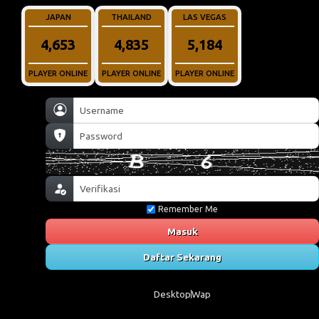
JAPAN
THAILAND
LAS VEGAS
4,653
4,835
5,184
PLAYER ONLINE
PLAYER ONLINE
PLAYER ONLINE
Remember Me
Masuk
Daftar Sekarang
Desktop
Wap