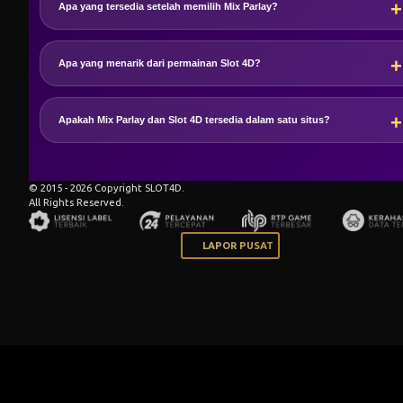
Apa yang tersedia setelah memilih Mix Parlay?
Apa yang menarik dari permainan Slot 4D?
Apakah Mix Parlay dan Slot 4D tersedia dalam satu situs?
© 2015 - 2026 Copyright SLOT4D.
All Rights Reserved.
LAPOR PUSAT