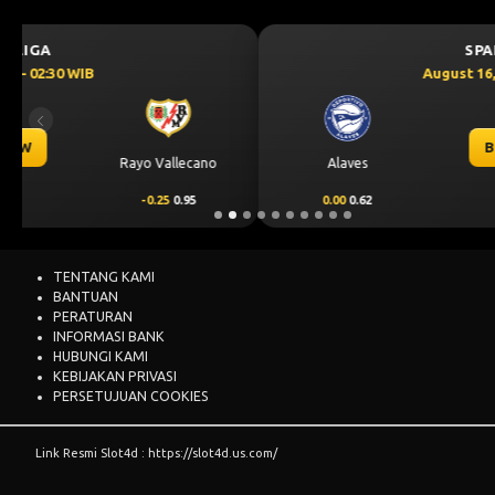
SPAIN LA LIGA
August 16, 2026 — 00:30 WIB
0 : 0
Previous
BET NOW
Alaves
Getafe
0.00
0.62
0.00
-0.72
TENTANG KAMI
BANTUAN
PERATURAN
INFORMASI BANK
HUBUNGI KAMI
KEBIJAKAN PRIVASI
PERSETUJUAN COOKIES
Link Resmi Slot4d : https://slot4d.us.com/