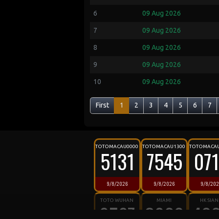
6
09 Aug 2026
7
09 Aug 2026
8
09 Aug 2026
9
09 Aug 2026
10
09 Aug 2026
First
1
2
3
4
5
6
7
TOTOMACAU0000
TOTOMACAU1300
TOTOMACA
5131
7545
07
9/8/2026
9/8/2026
9/8/20
TOTO WUHAN
MIAMI
HK SIA
9587
3860
40