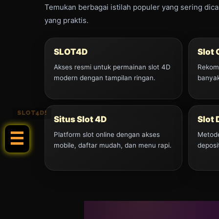
Temukan berbagai istilah populer yang sering dica
yang praktis.
SLOT4D
Slot 
Akses resmi untuk permainan slot 4D
Rekome
modern dengan tampilan ringan.
banyak
SLOT4D!
Situs Slot 4D
Slot
Platform slot online dengan akses
Metode
mobile, daftar mudah, dan menu rapi.
deposi