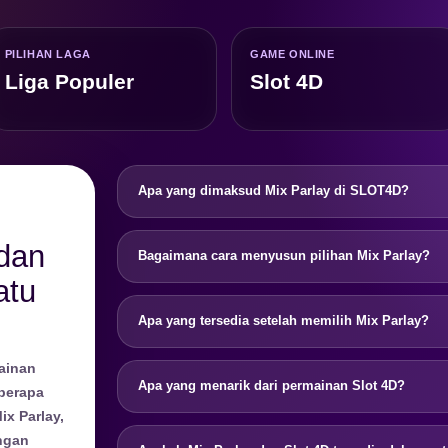
PILIHAN LAGA
GAME ONLINE
Liga Populer
Slot 4D
Apa yang dimaksud Mix Parlay di SLOT4D?
 dan
Bagaimana cara menyusun pilihan Mix Parlay?
atu
Apa yang tersedia setelah memilih Mix Parlay?
ainan
Apa yang menarik dari permainan Slot 4D?
berapa
x Parlay,
ngan