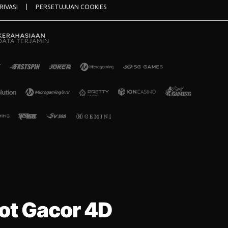
RIVASI
|
PERSETUJUAN COOKIES
ot Gacor 4D