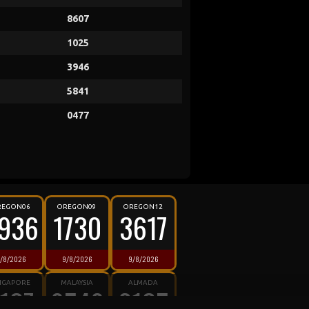
8607
1025
3946
5841
0477
REGON06
OREGON09
OREGON12
936
1730
3617
/8/2026
9/8/2026
9/8/2026
NGAPORE
MALAYSIA
ALMADA
137
8548
6135