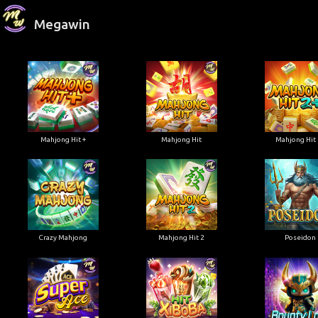
Megawin
Mahjong Hit +
Mahjong Hit
Mahjong Hit
Crazy Mahjong
Mahjong Hit 2
Poseidon