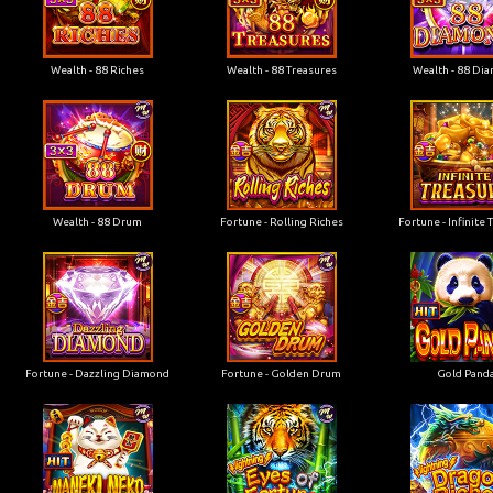
Wealth - 88 Riches
Wealth - 88 Treasures
Wealth - 88 Di
Wealth - 88 Drum
Fortune - Rolling Riches
Fortune - Infinite
Fortune - Dazzling Diamond
Fortune - Golden Drum
Gold Pand