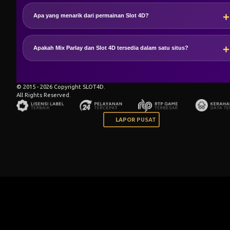
Apa yang menarik dari permainan Slot 4D?
Apakah Mix Parlay dan Slot 4D tersedia dalam satu situs?
© 2015 - 2026 Copyright SLOT4D.
All Rights Reserved.
LAPOR PUSAT