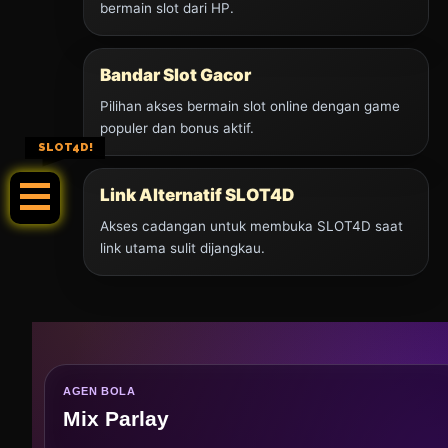
bermain slot dari HP.
Bandar Slot Gacor
Pilihan akses bermain slot online dengan game
populer dan bonus aktif.
SLOT4D!
Link Alternatif SLOT4D
Akses cadangan untuk membuka SLOT4D saat
link utama sulit dijangkau.
AGEN BOLA
Mix Parlay