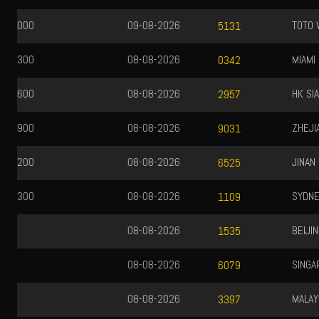
TOTO WUHAN
09-08-2026
9813
MIAMI
08-08-2026
1405
HK SIANG
08-08-2026
2476
ZHEJIANG POOLS
08-08-2026
9237
JINAN
08-08-2026
4519
SYDNEY
08-08-2026
1377
BEIJING
08-08-2026
3149
SINGAPORE
08-08-2026
5102
MALAYSIA
08-08-2026
6851