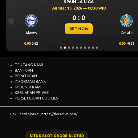
SPAIN LA LIGA
August 16, 2026 — 00:30 WIB
0 : 0
Previous
BET NOW
Alaves
Getafe
0.00
0.62
0.00
-0.72
TENTANG KAMI
BANTUAN
PERATURAN
INFORMASI BANK
HUBUNGI KAMI
KEBIJAKAN PRIVASI
PERSETUJUAN COOKIES
Link Resmi Slot4d : https://slot4d.us.com/
SITUS SLOT GACOR SLOT4D