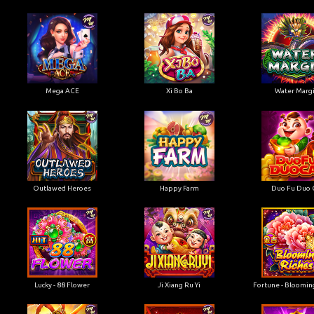
Mega ACE
Xi Bo Ba
Water Marg
Outlawed Heroes
Happy Farm
Duo Fu Duo 
Lucky - 88 Flower
Ji Xiang Ru Yi
Fortune - Bloomin