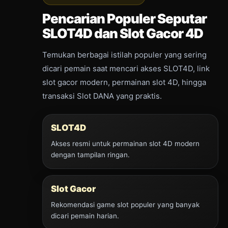
Pencarian Populer Seputar
SLOT4D dan Slot Gacor 4D
Temukan berbagai istilah populer yang sering
dicari pemain saat mencari akses SLOT4D, link
slot gacor modern, permainan slot 4D, hingga
transaksi Slot DANA yang praktis.
SLOT4D
Akses resmi untuk permainan slot 4D modern
dengan tampilan ringan.
Slot Gacor
Rekomendasi game slot populer yang banyak
dicari pemain harian.