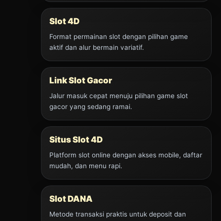
Slot 4D
Format permainan slot dengan pilihan game
aktif dan alur bermain variatif.
Link Slot Gacor
Jalur masuk cepat menuju pilihan game slot
gacor yang sedang ramai.
Situs Slot 4D
Platform slot online dengan akses mobile, daftar
mudah, dan menu rapi.
Slot DANA
Metode transaksi praktis untuk deposit dan