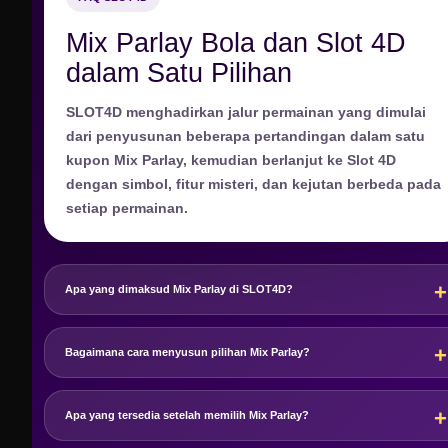
Mix Parlay Bola dan Slot 4D
dalam Satu Pilihan
SLOT4D menghadirkan jalur permainan yang dimulai
dari penyusunan beberapa pertandingan dalam satu
kupon Mix Parlay, kemudian berlanjut ke Slot 4D
dengan simbol, fitur misteri, dan kejutan berbeda pada
setiap permainan.
Apa yang dimaksud Mix Parlay di SLOT4D?
Bagaimana cara menyusun pilihan Mix Parlay?
Apa yang tersedia setelah memilih Mix Parlay?