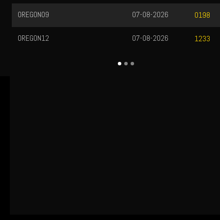
BEIJING
07-08-202
5398
SINGAPORE
05-08-202
2406
MALAYSIA
07-08-202
0198
ALMADA
06-08-202
1233