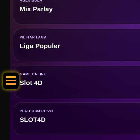
AGEN BOLA
Mix Parlay
PILIHAN LAGA
SLOT4D!
Liga Populer
GAME ONLINE
Slot 4D
PLATFORM RESMI