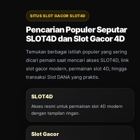
PERSETUJUAN COOKIES
Link Resmi Slot4d : https://slot4d.us.com/
SITUS SLOT GACOR SLOT4D
Pencarian Populer Seputar
SLOT4D dan Slot Gacor 4D
Temukan berbagai istilah populer yang sering
dicari pemain saat mencari akses SLOT4D, link
slot gacor modern, permainan slot 4D, hingga
transaksi Slot DANA yang praktis.
SLOT4D
Akses resmi untuk permainan slot 4D modern
dengan tampilan ringan.