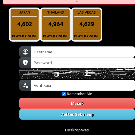
JAPAN
THAILAND
LAS VEGAS
4,602
4,964
4,629
PLAYER ONLINE
PLAYER ONLINE
PLAYER ONLINE
Remember Me
Masuk
Daftar Sekarang
Desktop
Wap