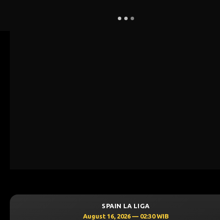
SPAIN LA LIGA
August 16, 2026 — 02:30 WIB