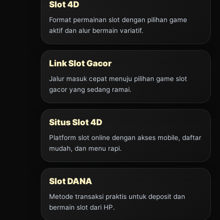
Slot 4D
Format permainan slot dengan pilihan game
aktif dan alur bermain variatif.
Link Slot Gacor
Jalur masuk cepat menuju pilihan game slot
gacor yang sedang ramai.
Situs Slot 4D
Platform slot online dengan akses mobile, daftar
mudah, dan menu rapi.
Slot DANA
Metode transaksi praktis untuk deposit dan
bermain slot dari HP.