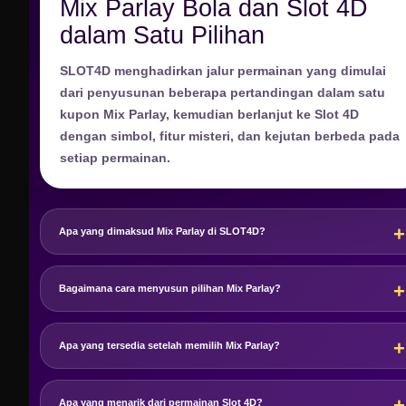
Mix Parlay Bola dan Slot 4D
dalam Satu Pilihan
SLOT4D menghadirkan jalur permainan yang dimulai
dari penyusunan beberapa pertandingan dalam satu
kupon Mix Parlay, kemudian berlanjut ke Slot 4D
dengan simbol, fitur misteri, dan kejutan berbeda pada
setiap permainan.
Apa yang dimaksud Mix Parlay di SLOT4D?
Bagaimana cara menyusun pilihan Mix Parlay?
Apa yang tersedia setelah memilih Mix Parlay?
Apa yang menarik dari permainan Slot 4D?