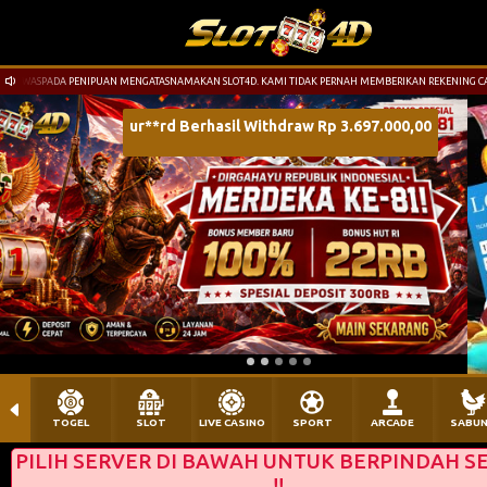
WASPADA PENIPUAN MENGATASNAMAKAN SLOT4D. KAMI TIDAK PERNAH MEMBERIKAN REKENING CADA
ur**rd Berhasil Withdraw Rp 3.697.000,00
TOGEL
SLOT
LIVE CASINO
SPORT
ARCADE
SABU
PILIH SERVER DI BAWAH UNTUK BERPINDAH S
!!