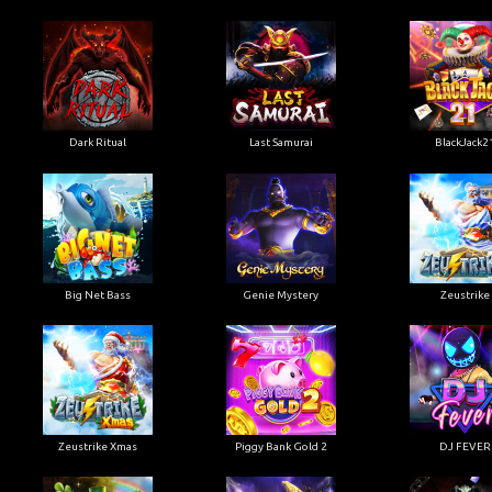
Dark Ritual
Last Samurai
BlackJack2
Big Net Bass
Genie Mystery
Zeustrike
Zeustrike Xmas
Piggy Bank Gold 2
DJ FEVER