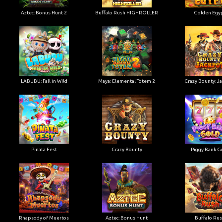
Aztec: Bonus Hunt 2
Buffalo Rush HIGHROLLER
Golden Egy
LABUBU: Fall in Wild
Maya: Elemental Totem 2
Crazy Bounty: J
Pinata Fest
Crazy Bounty
Piggy Bank G
Rhapsody of Muertos
Aztec: Bonus Hunt
Buffalo Ru