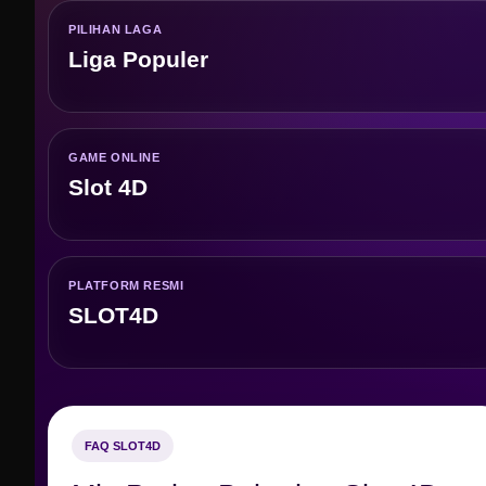
PILIHAN LAGA
Liga Populer
GAME ONLINE
Slot 4D
PLATFORM RESMI
SLOT4D
FAQ SLOT4D