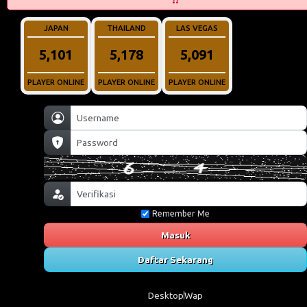
TOGEL
SLOT
LIVE CASINO
SPORT
ARCADE
SABU
PILIH SERVER DI BAWAH UNTUK BERPINDAH S
!!
JAPAN
THAILAND
LAS VEGAS
5,101
5,178
5,091
PLAYER ONLINE
PLAYER ONLINE
PLAYER ONLINE
Remember Me
Masuk