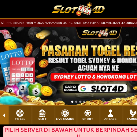
WASPADA PENIPUAN MENGATASNAMAKAN SLOT4D. KAMI TIDAK PERNAH MEMBERIKAN REKENING CADA
nx**tn Berhasil Withdraw Rp 2.430.000,00