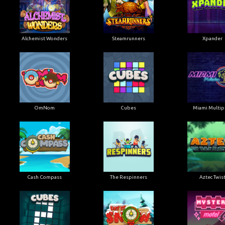
Alchemist Wonders
Steamrunners
Xpander
OmNom
Cubes
Miami Multipl
Cash Compass
The Respinners
Aztec Twis