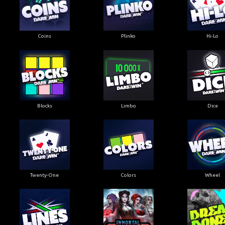
Coins
Plinko
Hi-Lo
Blocks
Limbo
Dice
Twenty-One
Colors
Wheel