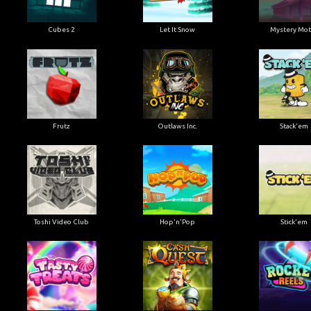
Cubes 2
Let It Snow
Mystery Mot
Frutz
Outlaws Inc.
Stack'em
Toshi Video Club
Hop'n'Pop
Stick'em