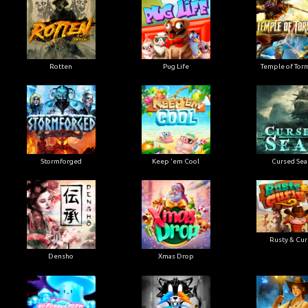
Rotten
Pug Life
Temple of Tor
Stormforged
Keep 'em Cool
Cursed Sea
Rusty & Cur
Densho
Xmas Drop