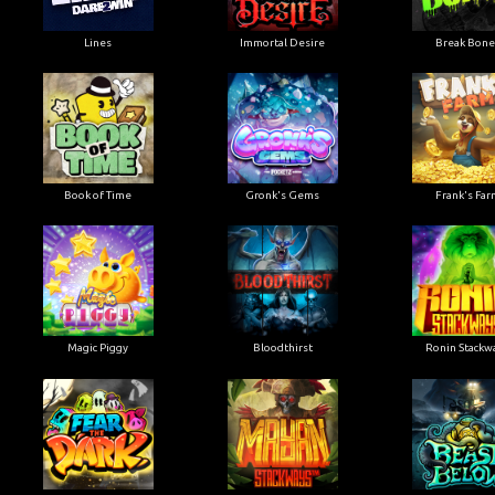
Lines
Immortal Desire
Break Bone
Book of Time
Gronk's Gems
Frank's Far
Magic Piggy
Bloodthirst
Ronin Stackw