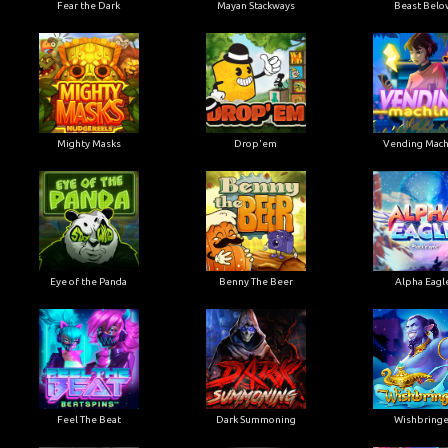
Fear the Dark
Mayan Stackways
Beast Belo
Mighty Masks
Drop'em
Vending Mach
Eye of the Panda
Benny The Beer
Alpha Eagl
Feel The Beat
Dark Summoning
Wishbringe