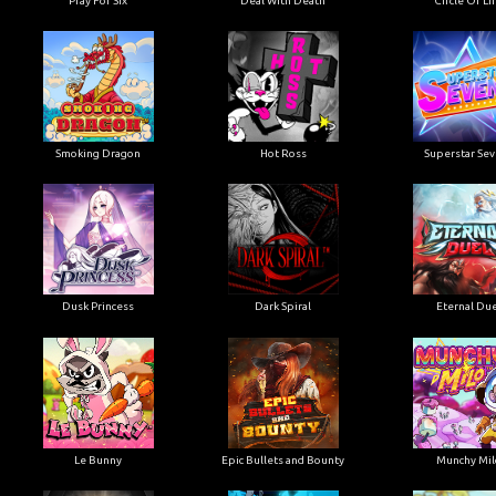
Pray For Six
Deal With Death
Circle Of Li
Smoking Dragon
Hot Ross
Superstar Se
Dusk Princess
Dark Spiral
Eternal Due
Le Bunny
Epic Bullets and Bounty
Munchy Mil