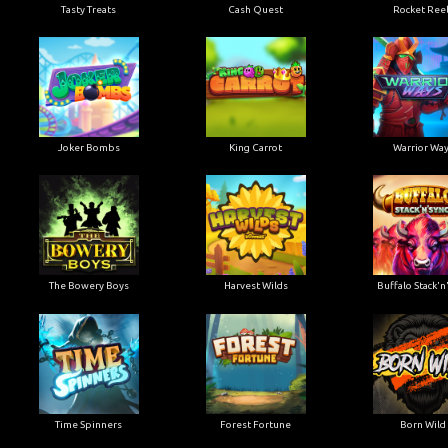
Tasty Treats
Cash Quest
Rocket Ree
Joker Bombs
King Carrot
Warrior Wa
The Bowery Boys
Harvest Wilds
Buffalo Stack'n
Time Spinners
Forest Fortune
Born Wild