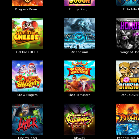
Dragon's Domain
Donny Dough
Octo Attac
Get the CHEESE
Rise of Ymir
Wings of Ho
Snow Slingers
Shaolin Master
Donut Divis
Fire my Laser
Klowns
Phoenix Duel 