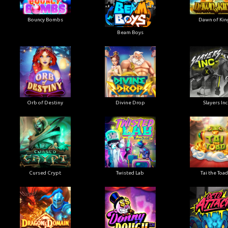
Bouncy Bombs
Dawn of Kin
Beam Boys
Orb of Destiny
Divine Drop
Slayers Inc
Cursed Crypt
Twisted Lab
Tai the Toad