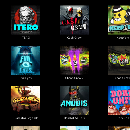
ITERO
Cash Crew
Keep'em
Evil Eyes
Chaos Crew 2
Chaos Cre
Gladiator Legends
Hand of Anubis
Dork Unit