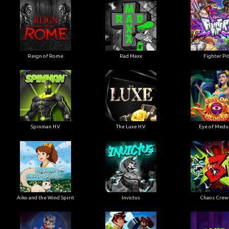
Reign of Rome
Rad Maxx
Fighter Pi
Spinman H.V
The Luxe H.V
Eye of Medu
Aiko and the Wind Spirit
Invictus
Chaos Crew