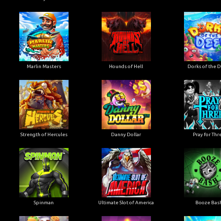
Marlin Masters
Hounds of Hell
Dorks of the 
Strength of Hercules
Danny Dollar
Pray for Thr
Ultimate Slot of America
Booze Bas
Spinman