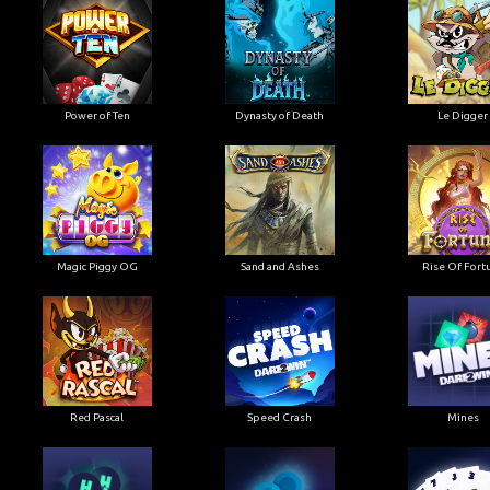
Power of Ten
Dynasty of Death
Le Digger
Magic Piggy OG
Sand and Ashes
Rise Of Fort
Red Pascal
Speed Crash
Mines