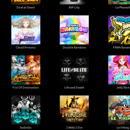
Duel at Dawn
RIP City
Le Pharao
Cloud Princess
Double Rainbow
FRKN Banan
Fist Of Destruction
Life and Death
Jelly Slice
SixSixSix
2 Wild 2 Die
Le Viking