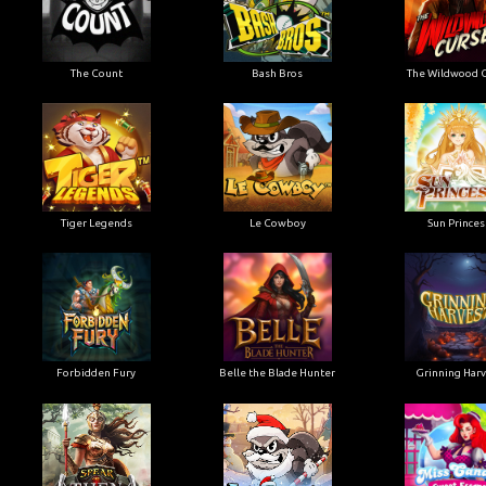
The Count
Bash Bros
The Wildwood 
Tiger Legends
Le Cowboy
Sun Princes
Forbidden Fury
Belle the Blade Hunter
Grinning Har