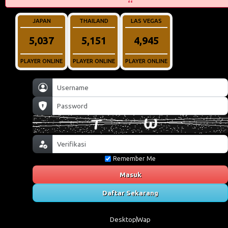
JAPAN
THAILAND
LAS VEGAS
5,111
4,672
5,141
PLAYER ONLINE
PLAYER ONLINE
PLAYER ONLINE
Remember Me
Masuk
Daftar Sekarang
Desktop
Wap