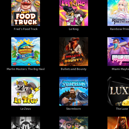
Le King
Fred's Food Truck
Rainbow Prin
Marlin Masters: The Big Haul
Bullets and Bounty
Miami Mayh
Le Zeus
Stormborn
The Luxe