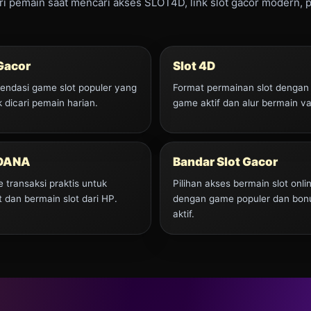
ri pemain saat mencari akses SLOT4D, link slot gacor modern, 
Gacor
Slot 4D
ndasi game slot populer yang
Format permainan slot dengan 
n of Afrodita
Caucasian Wolf
Snow Gian
 dicari pemain harian.
game aktif dan alur bermain var
 DANA
Bandar Slot Gacor
 transaksi praktis untuk
Pilihan akses bermain slot onli
t dan bermain slot dari HP.
dengan game populer dan bon
aktif.
razil Farm
Troyan Gems
Anubis Obe