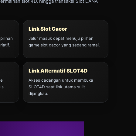
permainan slot 4D, hingga transaksi Slot DANA
Link Slot Gacor
pilihan
Jalur masuk cepat menuju pilihan
ts
Laplandia Train
iatif.
game slot gacor yang sedang ramai.
Link Alternatif SLOT4D
ne
Akses cadangan untuk membuka
us
SLOT4D saat link utama sulit
dijangkau.
lisk
Wild West Girls