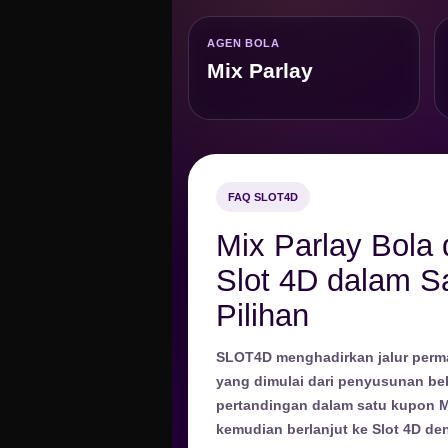
AGEN BOLA
Mix Parlay
Red Dragon Ways
Wi
FAQ SLOT4D
Mix Parlay Bola
Slot 4D dalam S
Pilihan
SLOT4D menghadirkan jalur perm
yang dimulai dari penyusunan be
Lucky Punch
Li
Megaways
Me
pertandingan dalam satu kupon Mi
kemudian berlanjut ke Slot 4D de