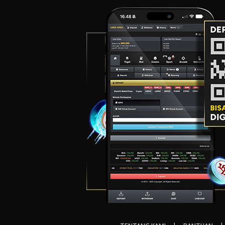
King of Arena
M
Jump For Richness