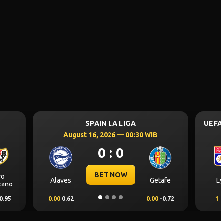
26
8/8/2026
8/8/2026
8/8/2026
8/8/2026
8
OOLS
QATAR
HONGKONG
ESPANA
MGM VEGAS
SAN
63
5256
6011
7645
1066
7
26
8/8/2026
7/8/2026
7/8/2026
8/8/2026
8
k's Treasure
Golden Temple
Super Ri
IERS
UEFA CHAMPIONS LEAGUE QUALIFIERS
UEF
August 12, 2026 — 01:15 WIB
0 : 0
BET NOW
Slovan
bahce
Mjallby
Bodo
Bratislava
.87
0.5
0.83
-0.5
0.99
0.7
oney Tree
Fruit Ripe
Magic Aca