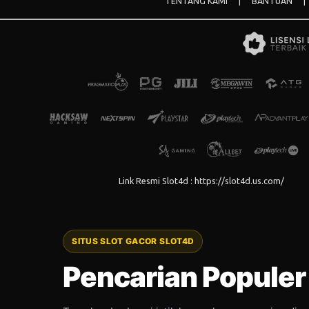
TENTANG KAMI
|
BANTUAN
|
Journey To The West
Go
Link Resmi Slot4d : https://slot4d.us.com/
SITUS SLOT GACOR SLOT4D
Forest Treasures
Boo
Pencarian Populer