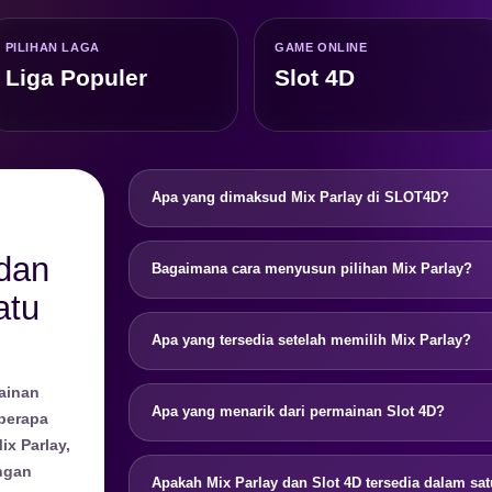
PILIHAN LAGA
GAME ONLINE
Liga Populer
Slot 4D
tch's Secret
Don Papu Sweet
Juicy Cru
Halloween
Hallowee
Apa yang dimaksud Mix Parlay di SLOT4D?
 dan
Bagaimana cara menyusun pilihan Mix Parlay?
atu
Apa yang tersedia setelah memilih Mix Parlay?
ainan
Apa yang menarik dari permainan Slot 4D?
berapa
ga Fortuna
Joker Coins
Liga Fort
gaways PRO
Megaways
Megaway
x Parlay,
ngan
Apakah Mix Parlay dan Slot 4D tersedia dalam sat