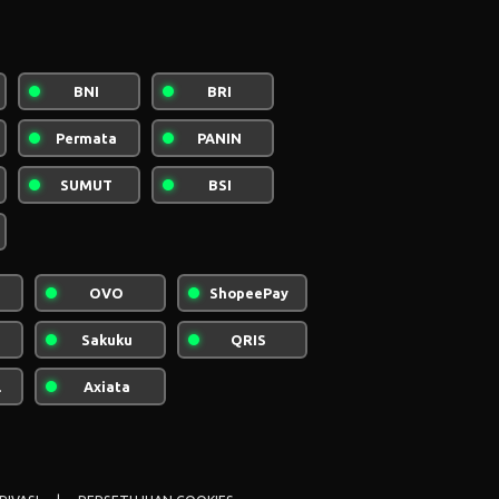
BNI
BRI
Permata
PANIN
SUMUT
BSI
7
Disco Jockey
OVO
ShopeePay
Sakuku
QRIS
l
Axiata
its
Three Kingdoms