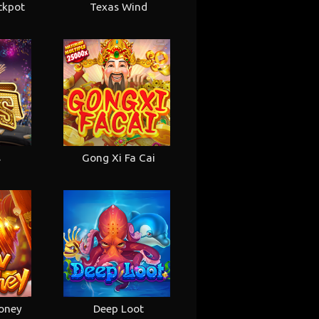
ckpot
Texas Wind
s
Gong Xi Fa Cai
oney
Deep Loot