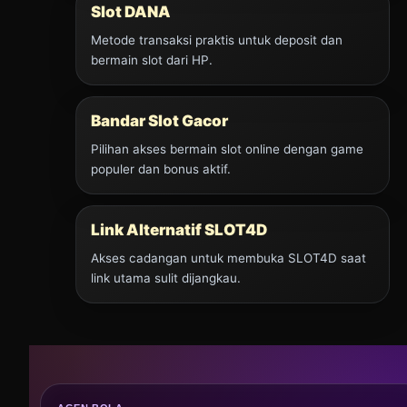
Platform slot online dengan akses mobile, daftar
mudah, dan menu rapi.
Slot DANA
Metode transaksi praktis untuk deposit dan
bermain slot dari HP.
Bandar Slot Gacor
Pilihan akses bermain slot online dengan game
populer dan bonus aktif.
Link Alternatif SLOT4D
Akses cadangan untuk membuka SLOT4D saat
link utama sulit dijangkau.