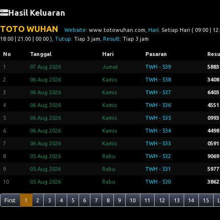
Daftar Sekarang
Desktop
Wap
Hasil Keluaran
TOTO WUHAN
Website:
www.totowuhan.com
, Hari:
Setiap Hari ( 09:00 | 12:
18:00 | 21:00 | 00:00 )
, Tutup:
Tiap 3 jam
, Result:
Tiap 3 jam
No
Tanggal
Hari
Pasaran
Resu
1
07 Aug 2026
Jumat
TWH - 539
5883
2
06 Aug 2026
Kamis
TWH - 538
3408
3
06 Aug 2026
Kamis
TWH - 537
6403
4
06 Aug 2026
Kamis
TWH - 536
4551
5
06 Aug 2026
Kamis
TWH - 535
0993
6
06 Aug 2026
Kamis
TWH - 534
4498
7
06 Aug 2026
Kamis
TWH - 533
0591
8
05 Aug 2026
Rabu
TWH - 532
9069
9
05 Aug 2026
Rabu
TWH - 531
5977
10
05 Aug 2026
Rabu
TWH - 530
3862