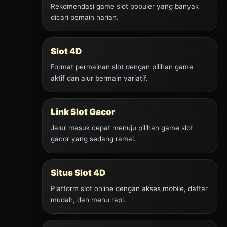
Slot Gacor
Rekomendasi game slot populer yang banyak
dicari pemain harian.
Slot 4D
Format permainan slot dengan pilihan game
aktif dan alur bermain variatif.
Link Slot Gacor
Jalur masuk cepat menuju pilihan game slot
gacor yang sedang ramai.
Situs Slot 4D