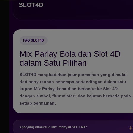
PLATFORM RESMI
SLOT4D
FAQ SLOT4D
Mix Parlay Bola dan Slot 4D
dalam Satu Pilihan
SLOT4D menghadirkan jalur permainan yang dimulai
dari penyusunan beberapa pertandingan dalam satu
kupon Mix Parlay, kemudian berlanjut ke Slot 4D
dengan simbol, fitur misteri, dan kejutan berbeda pada
setiap permainan.