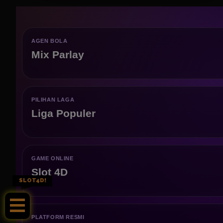
link utama sulit dijangkau.
AGEN BOLA
Mix Parlay
PILIHAN LAGA
Liga Populer
SLOT4D!
GAME ONLINE
Slot 4D