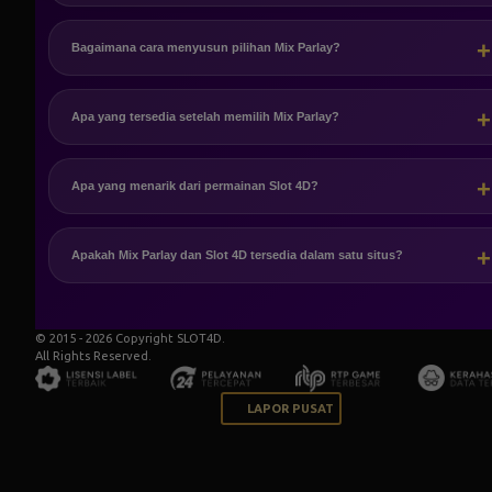
Apa yang dimaksud Mix Parlay di SLOT4D?
Bagaimana cara menyusun pilihan Mix Parlay?
Apa yang tersedia setelah memilih Mix Parlay?
Apa yang menarik dari permainan Slot 4D?
Apakah Mix Parlay dan Slot 4D tersedia dalam satu situs?
© 2015 - 2026 Copyright SLOT4D.
All Rights Reserved.