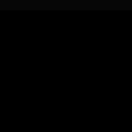
LAPOR PUSAT