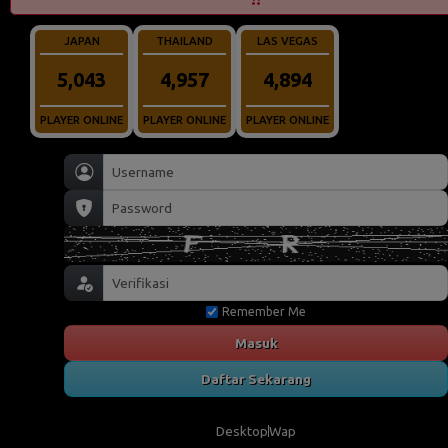
TOGEL
SLOT
LIVE CASINO
SPORT
ARCADE
SABU
PILIH SERVER DI BAWAH UNTUK BERPINDAH S
!!
JAPAN
THAILAND
LAS VEGAS
5,043
4,957
4,894
PLAYER ONLINE
PLAYER ONLINE
PLAYER ONLINE
Remember Me
Masuk