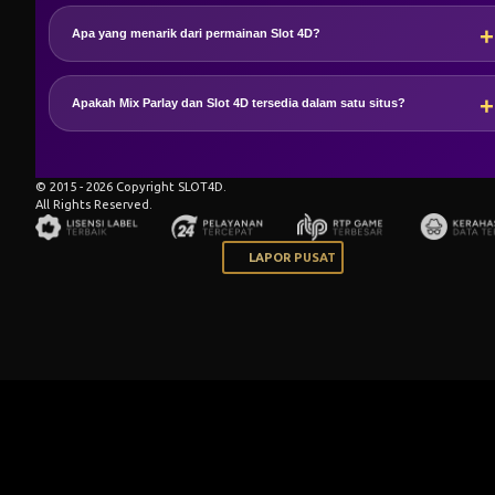
Apa yang menarik dari permainan Slot 4D?
Apakah Mix Parlay dan Slot 4D tersedia dalam satu situs?
© 2015 - 2026 Copyright SLOT4D.
All Rights Reserved.
LAPOR PUSAT