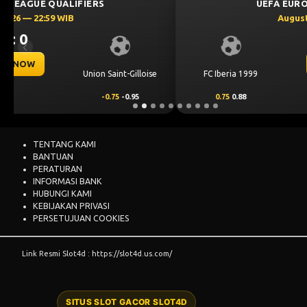
UEFA EUROPA LEAGUE QUALIFIERS
August 11, 2026 — 22:59 WIB
0 : 0
Previous
BET NOW
FC Iberia 1999
Larne FC
0.75
0.88
-0.75
0.94
TENTANG KAMI
BANTUAN
PERATURAN
INFORMASI BANK
HUBUNGI KAMI
KEBIJAKAN PRIVASI
PERSETUJUAN COOKIES
Link Resmi Slot4d : https://slot4d.us.com/