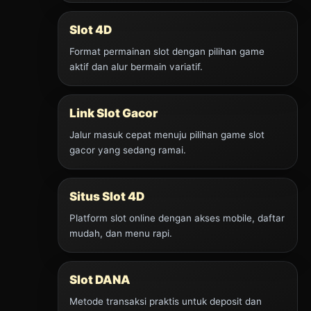
Slot 4D
Format permainan slot dengan pilihan game
aktif dan alur bermain variatif.
Link Slot Gacor
Jalur masuk cepat menuju pilihan game slot
gacor yang sedang ramai.
Situs Slot 4D
Platform slot online dengan akses mobile, daftar
mudah, dan menu rapi.
Slot DANA