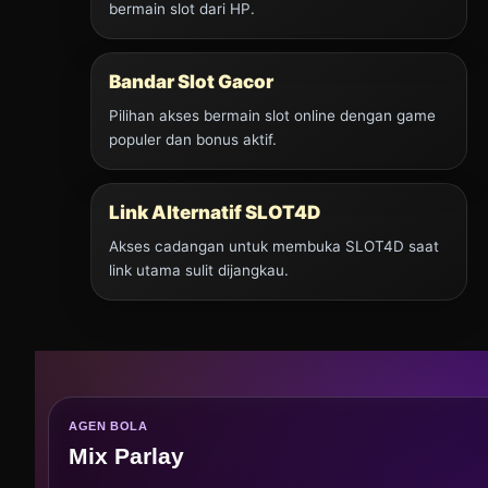
Metode transaksi praktis untuk deposit dan
bermain slot dari HP.
Bandar Slot Gacor
Pilihan akses bermain slot online dengan game
populer dan bonus aktif.
Link Alternatif SLOT4D
Akses cadangan untuk membuka SLOT4D saat
link utama sulit dijangkau.
AGEN BOLA
Mix Parlay