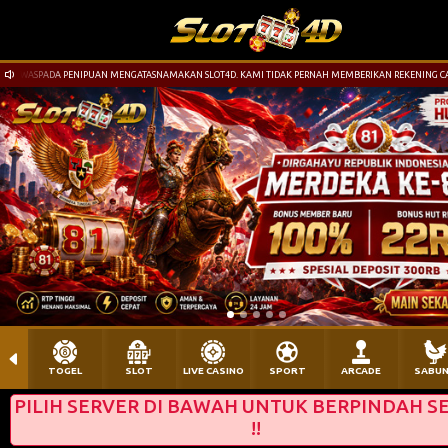
WASPADA PENIPUAN MENGATASNAMAKAN SLOT4D. KAMI TIDAK PERNAH MEMBERIKAN REKENING CADA
oo**wy Berhasil Withdraw Rp 3.072.000,00
TOGEL
SLOT
LIVE CASINO
SPORT
ARCADE
SABU
PILIH SERVER DI BAWAH UNTUK BERPINDAH S
!!