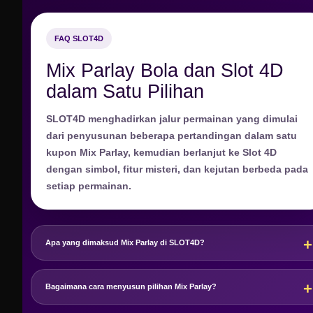
SLOT4D
FAQ SLOT4D
Mix Parlay Bola dan Slot 4D
dalam Satu Pilihan
SLOT4D menghadirkan jalur permainan yang dimulai
dari penyusunan beberapa pertandingan dalam satu
kupon Mix Parlay, kemudian berlanjut ke Slot 4D
dengan simbol, fitur misteri, dan kejutan berbeda pada
setiap permainan.
Apa yang dimaksud Mix Parlay di SLOT4D?