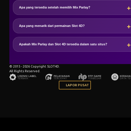
Bagaimana cara menyusun pilihan Mix Parlay?
Apa yang tersedia setelah memilih Mix Parlay?
Apa yang menarik dari permainan Slot 4D?
Apakah Mix Parlay dan Slot 4D tersedia dalam satu situs?
© 2015 - 2026 Copyright SLOT4D.
All Rights Reserved.
LAPOR PUSAT