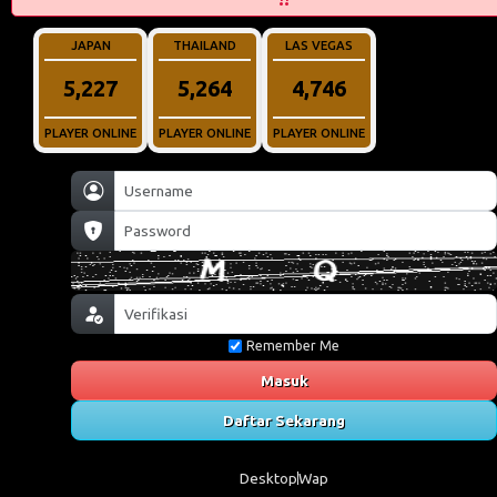
TOGEL
SLOT
LIVE CASINO
SPORT
ARCADE
SABU
PILIH SERVER DI BAWAH UNTUK BERPINDAH S
!!
JAPAN
THAILAND
LAS VEGAS
5,227
5,264
4,746
PLAYER ONLINE
PLAYER ONLINE
PLAYER ONLINE
Remember Me
Masuk