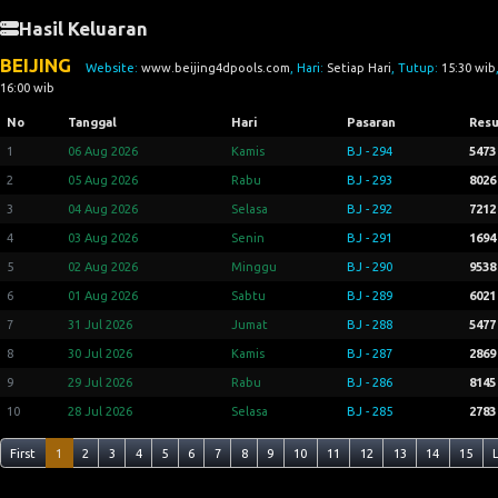
Daftar Sekarang
Desktop
Wap
Hasil Keluaran
BEIJING
Website:
www.beijing4dpools.com
, Hari:
Setiap Hari
, Tutup:
15:30 wib
16:00 wib
No
Tanggal
Hari
Pasaran
Resu
1
06 Aug 2026
Kamis
BJ - 294
5473
2
05 Aug 2026
Rabu
BJ - 293
8026
3
04 Aug 2026
Selasa
BJ - 292
7212
4
03 Aug 2026
Senin
BJ - 291
1694
5
02 Aug 2026
Minggu
BJ - 290
9538
6
01 Aug 2026
Sabtu
BJ - 289
6021
7
31 Jul 2026
Jumat
BJ - 288
5477
8
30 Jul 2026
Kamis
BJ - 287
2869
9
29 Jul 2026
Rabu
BJ - 286
8145
10
28 Jul 2026
Selasa
BJ - 285
2783