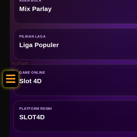
AGEN BOLA
Mix Parlay
PILIHAN LAGA
SLOT4D!
Liga Populer
GAME ONLINE
Slot 4D
PLATFORM RESMI