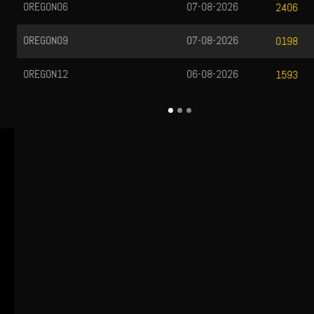
SINGAPORE
05-08-2026
0715
MALAYSIA
06-08-2026
4549
ALMADA
06-08-2026
3428