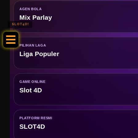
AGEN BOLA
Mix Parlay
SLOT4D!
PILIHAN LAGA
Liga Populer
GAME ONLINE
Slot 4D
PLATFORM RESMI
SLOT4D