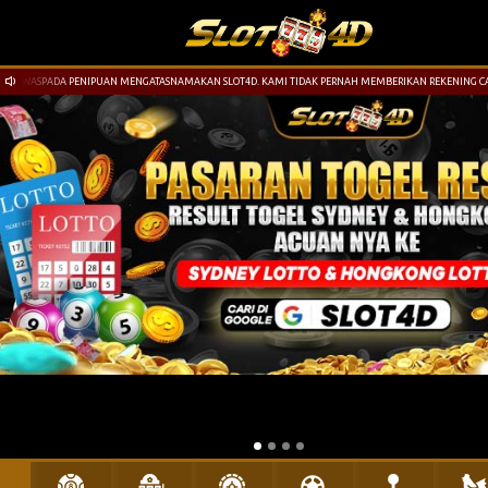
WASPADA PENIPUAN MENGATASNAMAKAN SLOT4D. KAMI TIDAK PERNAH MEMBERIKAN REKENING CADA
dw**xa Berhasil Withdraw Rp 1.013.000,00