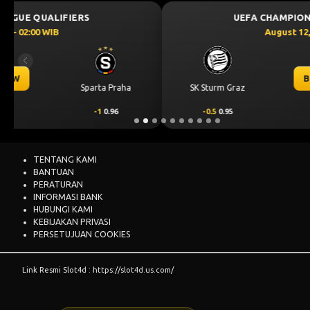
UEFA CHAMPIONS LEAGUE QUALIFIERS
August 12, 2026 — 01:30 WIB
0 : 0
Previous
BET NOW
SK Sturm Graz
Fenerbahce
-0.5
0.95
0.5
0.87
TENTANG KAMI
BANTUAN
PERATURAN
INFORMASI BANK
HUBUNGI KAMI
KEBIJAKAN PRIVASI
PERSETUJUAN COOKIES