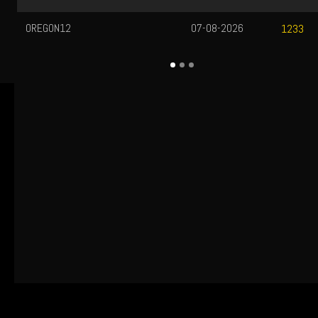
08-2026
SINGAPORE
0
2406
08-2026
MALAYSIA
0
0198
08-2026
ALMADA
0
1233