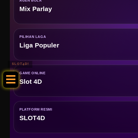
AGEN BOLA
Mix Parlay
PILIHAN LAGA
SLOT4D!
Liga Populer
GAME ONLINE
Slot 4D
PLATFORM RESMI