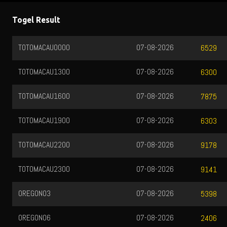
First
1
2
3
4
5
6
7
8
9
10
11
12
13
14
15
L
Togel Result
2026
TOTO WUHAN
07-0
6529
2026
MIAMI
07-0
6300
2026
HK SIANG
07-0
7875
2026
ZHEJIANG POOLS
07-0
6303
2026
JINAN
07-0
9178
2026
SYDNEY
07-0
9141