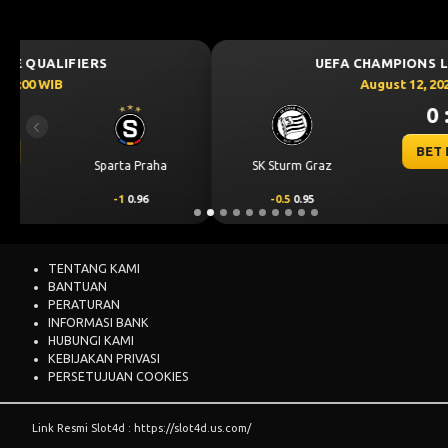
UEFA CHAMPIONS LEAGUE QUALIFIERS
August 12, 2026 — 01:30 WIB
0 : 0
Previous
BET NOW
SK Sturm Graz
Fenerbahce
-0.5
0.95
0.5
0.87
TENTANG KAMI
BANTUAN
PERATURAN
INFORMASI BANK
HUBUNGI KAMI
KEBIJAKAN PRIVASI