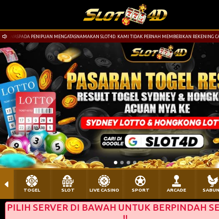
WASPADA PENIPUAN MENGATASNAMAKAN SLOT4D. KAMI TIDAK PERNAH MEMBERIKAN REKENING CADA
zj**uf Berhasil Withdraw Rp 4.600.000,00