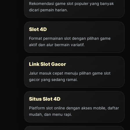
Slot Gacor
Rekomendasi game slot populer yang banyak
dicari pemain harian.
Slot 4D
Format permainan slot dengan pilihan game
aktif dan alur bermain variatif.
Link Slot Gacor
Jalur masuk cepat menuju pilihan game slot
gacor yang sedang ramai.
Situs Slot 4D