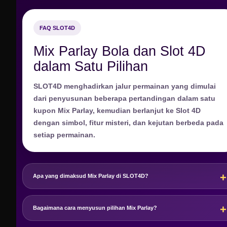
SLOT4D
FAQ SLOT4D
Mix Parlay Bola dan Slot 4D
dalam Satu Pilihan
SLOT4D menghadirkan jalur permainan yang dimulai
dari penyusunan beberapa pertandingan dalam satu
kupon Mix Parlay, kemudian berlanjut ke Slot 4D
dengan simbol, fitur misteri, dan kejutan berbeda pada
setiap permainan.
Apa yang dimaksud Mix Parlay di SLOT4D?