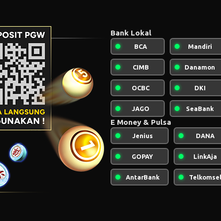
Bank Lokal
BCA
Mandiri
CIMB
Danamon
OCBC
DKI
JAGO
SeaBank
E Money & Pulsa
Jenius
DANA
GOPAY
LinkAja
AntarBank
Telkomse