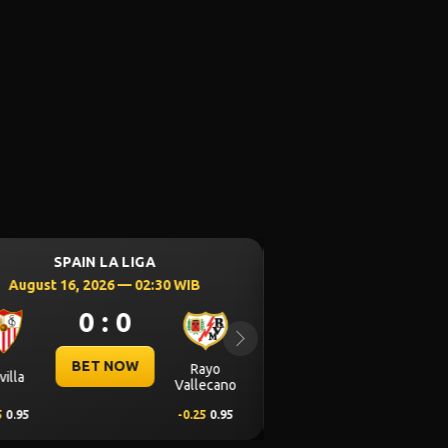
/8/2026
8/8/2026
8/8/2026
DS MACAU
841
/8/2026
FA EUROPA LEAGUE QUALIFIERS
August 14, 2026 — 00:30 WIB
0 : 0
Next
BET NOW
ingur
Thun
kjavik
0
0.87
0.00
0.91