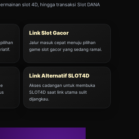
permainan slot 4D, hingga transaksi Slot DANA
Link Slot Gacor
pilihan
Jalur masuk cepat menuju pilihan
iatif.
game slot gacor yang sedang ramai.
Link Alternatif SLOT4D
ne
Akses cadangan untuk membuka
us
SLOT4D saat link utama sulit
dijangkau.