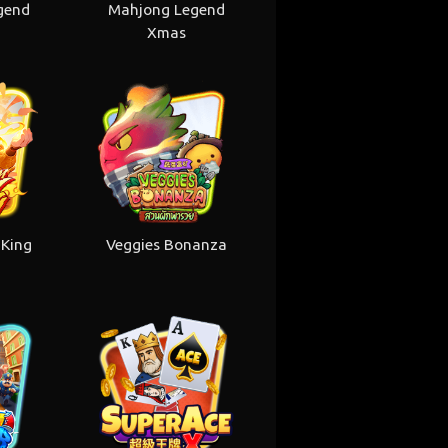
gend
Mahjong Legend
Xmas
King
Veggies Bonanza