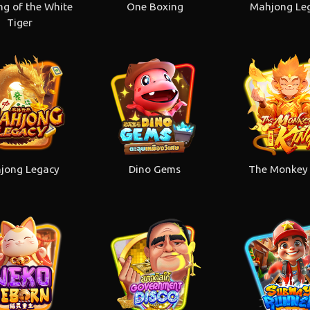
g of the White
One Boxing
Mahjong Le
Tiger
jong Legacy
Dino Gems
The Monkey 