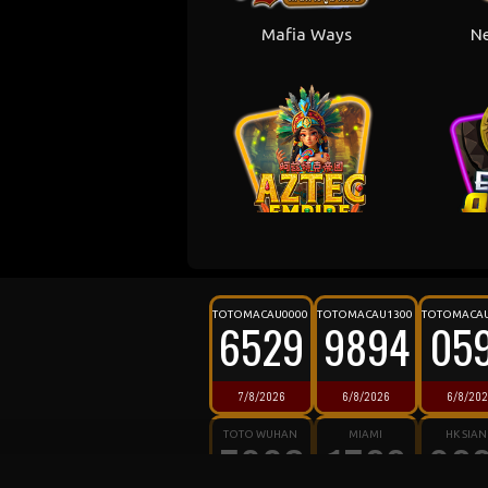
Mafia Ways
N
Aztec Empire
Ep
TOTOMACAU0000
TOTOMACAU1300
TOTOMACA
6529
9894
05
7/8/2026
6/8/2026
6/8/20
TOTO WUHAN
MIAMI
HK SIA
5883
1522
92