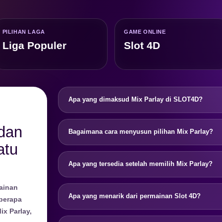
PILIHAN LAGA
GAME ONLINE
Liga Populer
Slot 4D
Apa yang dimaksud Mix Parlay di SLOT4D?
 dan
Bagaimana cara menyusun pilihan Mix Parlay?
atu
Apa yang tersedia setelah memilih Mix Parlay?
ainan
Apa yang menarik dari permainan Slot 4D?
berapa
x Parlay,