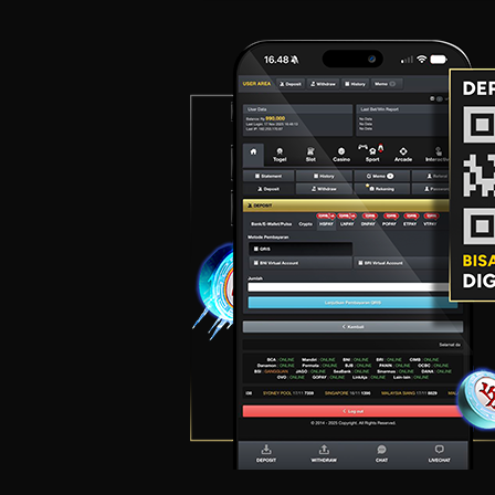
Dino Pops
Z
Little Monster
Wra