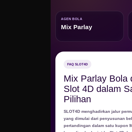
AGEN BOLA
Mix Parlay
FAQ SLOT4D
Mix Parlay Bola
Slot 4D dalam S
Pilihan
SLOT4D menghadirkan jalur perm
yang dimulai dari penyusunan be
pertandingan dalam satu kupon Mi