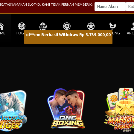
GATASNAMAKAN SLOT4D. KAMI TIDAK PERNAH MEMBERIKAN REKENING CADANGAN YA
ME
TOGEL
SLOT
LIVE CASINO
SPORT
SABUNG
ARC
ol**em Berhasil Withdraw Rp 3.759.000,00