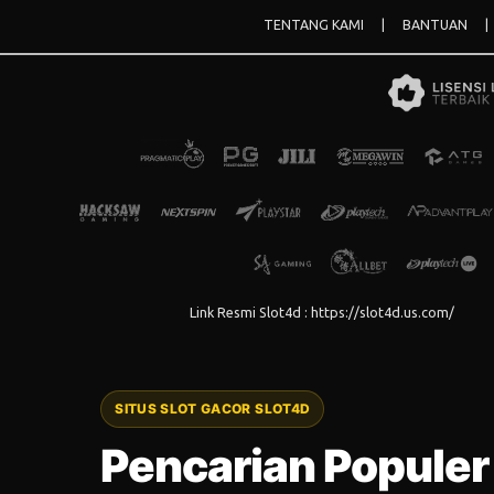
Rich Rich Water
Mo
TENTANG KAMI
|
BANTUAN
|
Lucky Nangkwak
Cen
Link Resmi Slot4d : https://slot4d.us.com/
SITUS SLOT GACOR SLOT4D
Pencarian Populer
Alice's Wonders
Ra