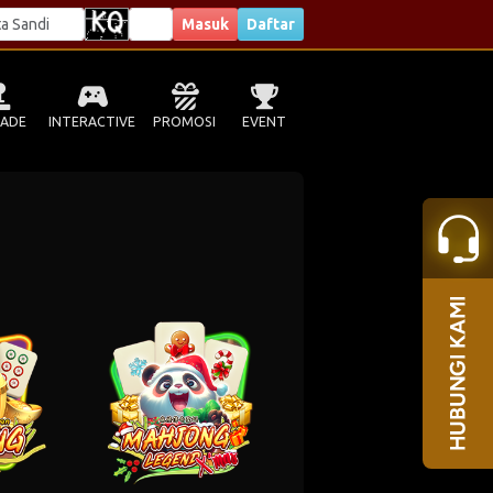
NG BERBEDA DARI FORMULIR DEPOSIT. ABAIKAN INFORMASI DARI WHATSAAP YANG 
Masuk
Daftar
ADE
INTERACTIVE
PROMOSI
EVENT