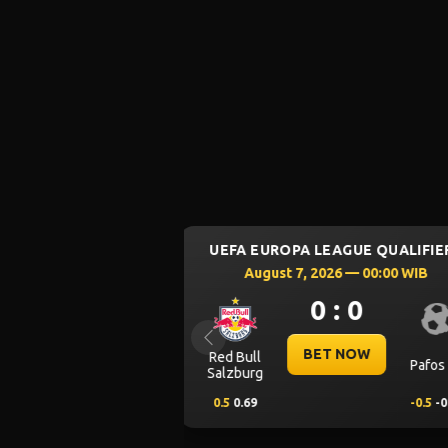
7/8/2026
6/8/2026
6/8/20
Natural Ace
Ble
QINGHAI P
48
6/8/20
E-FOOTBALL F24 INTERNATIO
Royal Thai Dessert
G
FRIENDLY
August 7, 2026 — 02:45 WIB
0 : 0
Previous
BET NOW
e-Italy
e-Wa
0.00
0.00
0.00