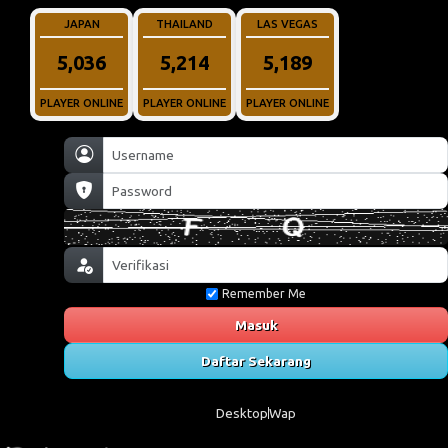
JAPAN
THAILAND
LAS VEGAS
5,036
5,214
5,189
PLAYER ONLINE
PLAYER ONLINE
PLAYER ONLINE
Remember Me
Masuk
Daftar Sekarang
Desktop
Wap