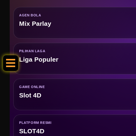
AGEN BOLA
Mix Parlay
SLOT4D!
PILIHAN LAGA
Liga Populer
GAME ONLINE
Slot 4D
PLATFORM RESMI