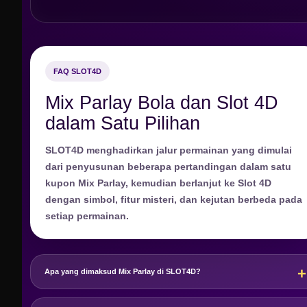
SLOT4D
FAQ SLOT4D
Mix Parlay Bola dan Slot 4D
dalam Satu Pilihan
SLOT4D menghadirkan jalur permainan yang dimulai
dari penyusunan beberapa pertandingan dalam satu
kupon Mix Parlay, kemudian berlanjut ke Slot 4D
dengan simbol, fitur misteri, dan kejutan berbeda pada
setiap permainan.
Apa yang dimaksud Mix Parlay di SLOT4D?