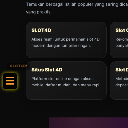
Temukan berbagai istilah populer yang sering dica
yang praktis.
SLOT4D
Slot 
Akses resmi untuk permainan slot 4D
Rekome
modern dengan tampilan ringan.
banyak
SLOT4D!
Situs Slot 4D
Slot
Platform slot online dengan akses
Metode
mobile, daftar mudah, dan menu rapi.
deposi