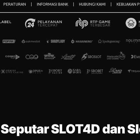
PERATURAN
|
INFORMASI BANK
|
HUBUNGI KAMI
|
KEBIJAKAN P
 Seputar SLOT4D dan Sl