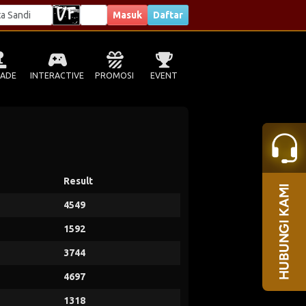
NG BERBEDA DARI FORMULIR DEPOSIT. ABAIKAN INFORMASI DARI WHATSAAP YANG 
Masuk
Daftar
ADE
INTERACTIVE
PROMOSI
EVENT
Result
4549
1592
3744
4697
1318