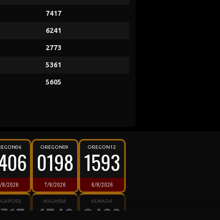
7417
6241
2773
5361
5605
REGON06
OREGON09
OREGON12
406
0198
1593
/8/2026
7/8/2026
6/8/2026
NGAPORE
MALAYSIA
ALMADA
715
4549
3428