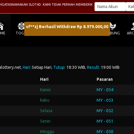
NGATASNAMAKAN SLOT4D. KAMI TIDAK PERNAH MEMBERIKAN REKENING CADANGAN YA
ME
TOGEL
SLOT
LIVE CASINO
SPORT
SABUNG
ARC
vf**zj Berhasil Withdraw Rp 8.979.000,00
lottery.net
, Hari:
Setiap Hari
, Tutup:
18:30 WIB
, Result:
19:00 WIB
Hari
Pasaran
Kamis
MY - 054
Rabu
MY - 053
Selasa
MY - 052
Senin
MY - 051
Minggu
MY - 050