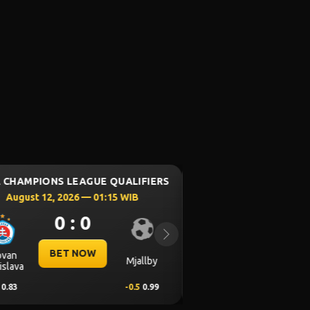
/8/2026
6/8/2026
6/8/2026
DS MACAU
506
/8/2026
OTBALL F24 ELITE CLUB FRIENDLY
August 7, 2026 — 09:45 WIB
0 : 0
Next
BET NOW
e-Paris Saint
lencia
Germain
-0.78
1
0.54