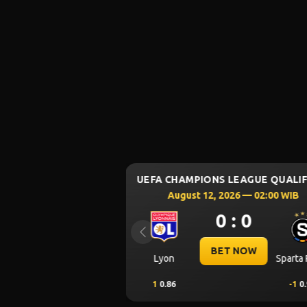
7/8/2026
6/8/2026
6/8/20
QINGHAI P
48
6/8/20
UEFA CHAMPIONS LEAGUE QUALIF
August 11, 2026 — 22:59 WIB
0 : 0
Previous
BET NOW
Union 
Bodo Glimt
Gill
0.75
0.82
-0.75