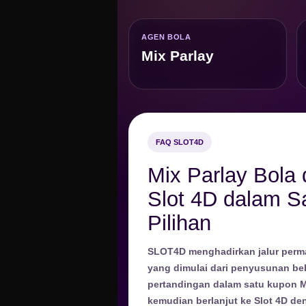
AGEN BOLA
Mix Parlay
FAQ SLOT4D
Mix Parlay Bola
Slot 4D dalam S
Pilihan
SLOT4D menghadirkan jalur perm
yang dimulai dari penyusunan be
pertandingan dalam satu kupon Mi
kemudian berlanjut ke Slot 4D de