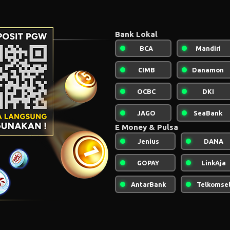
Bank Lokal
BCA
Mandiri
CIMB
Danamon
OCBC
DKI
JAGO
SeaBank
E Money & Pulsa
Jenius
DANA
GOPAY
LinkAja
AntarBank
Telkomse