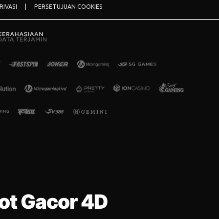
RIVASI
|
PERSETUJUAN COOKIES
ot Gacor 4D