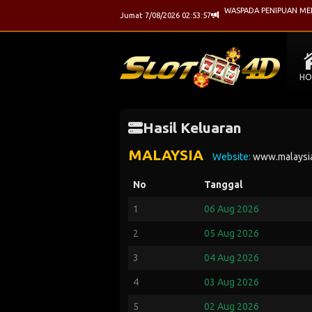
WASPADA PENIPUAN ME
Jumat 7/08/2026 02:53:58
HO
Hasil Keluaran
MALAYSIA
Website:
www.malaysia
No
Tanggal
1
06 Aug 2026
2
05 Aug 2026
3
04 Aug 2026
4
03 Aug 2026
5
02 Aug 2026