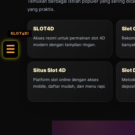
Temukan berbagai istilah populer yang sering dica
Rio Fantasia
Mus
yang praktis.
SLOT4D
Slot 
SLOT4D!
Akses resmi untuk permainan slot 4D
Rekome
modern dengan tampilan ringan.
banyak
Yakuza Honor
Sh
Situs Slot 4D
Slot
Platform slot online dengan akses
Metode
mobile, daftar mudah, dan menu rapi.
deposi
Mystic Potion
C