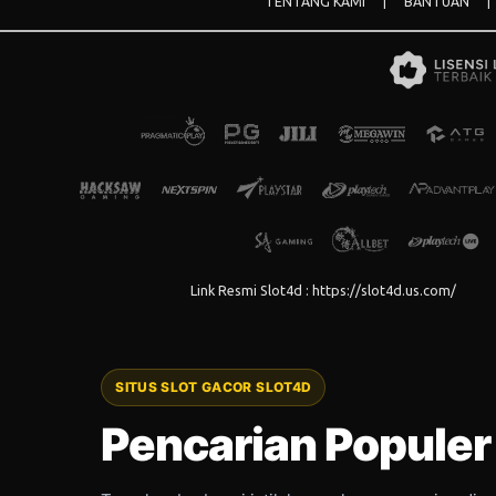
TENTANG KAMI
|
BANTUAN
|
Dragons Treasure
Diner
Quest
Doomsday Rampage
Gr
Link Resmi Slot4d : https://slot4d.us.com/
SITUS SLOT GACOR SLOT4D
Pencarian Populer