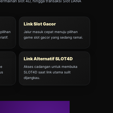
permainan slot 4D, hingga transaksi Slot DANA
iggies
Wings of Iguazu
Link Slot Gacor
pilihan
Jalur masuk cepat menuju pilihan
iatif.
game slot gacor yang sedang ramai.
ver
Chicky Run
Link Alternatif SLOT4D
ne
Akses cadangan untuk membuka
us
SLOT4D saat link utama sulit
dijangkau.
Hunt
Tsar Treasures