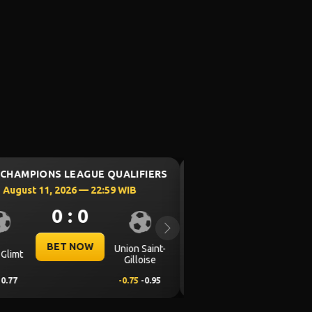
wn
/8/2026
8/8/2026
8/8/2026
DS MACAU
184
/8/2026
yhem
Fortune Horse
A CHAMPIONS LEAGUE QUALIFIERS
August 11, 2026 — 22:00 WIB
0 : 0
Next
BET NOW
t Almaty
Levski Sofia
(n)
0
0.76
0.00
-0.94
ve of
Skylight Wonders