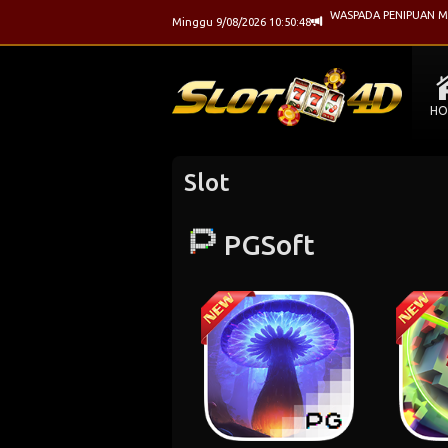
WASPADA PENIPUAN M
Minggu 9/08/2026 10:50:49
HO
Slot
PGSoft