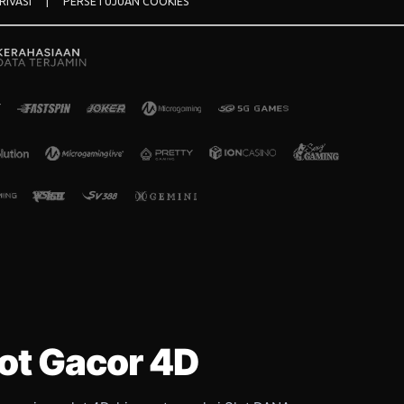
RIVASI
|
PERSETUJUAN COOKIES
iches
Knockout Riches
ake
Chocolate Deluxe
ot Gacor 4D