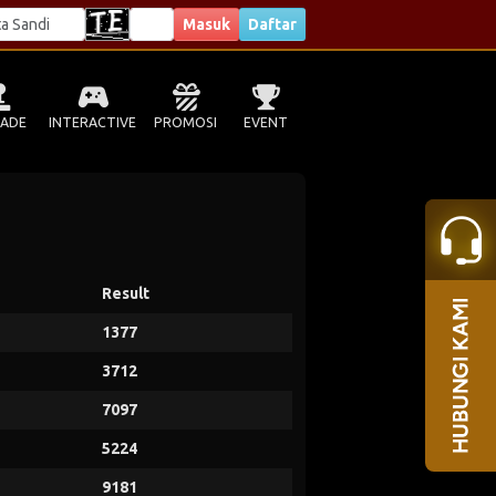
NG BERBEDA DARI FORMULIR DEPOSIT. ABAIKAN INFORMASI DARI WHATSAAP YANG 
Masuk
Daftar
ADE
INTERACTIVE
PROMOSI
EVENT
Result
1377
3712
7097
5224
9181