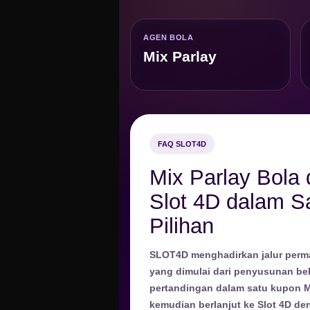
AGEN BOLA
Mix Parlay
FAQ SLOT4D
Mix Parlay Bola
Slot 4D dalam S
Pilihan
SLOT4D menghadirkan jalur perm
yang dimulai dari penyusunan be
pertandingan dalam satu kupon Mi
kemudian berlanjut ke Slot 4D de