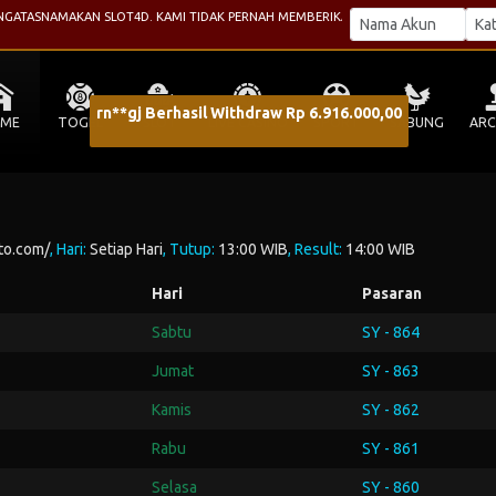
GATASNAMAKAN SLOT4D. KAMI TIDAK PERNAH MEMBERIKAN REKENING CADANGAN YA
ME
TOGEL
SLOT
LIVE CASINO
SPORT
SABUNG
ARC
rn**gj Berhasil Withdraw Rp 6.916.000,00
to.com/
, Hari:
Setiap Hari
, Tutup:
13:00 WIB
, Result:
14:00 WIB
Hari
Pasaran
Sabtu
SY - 864
Jumat
SY - 863
Kamis
SY - 862
Rabu
SY - 861
Selasa
SY - 860