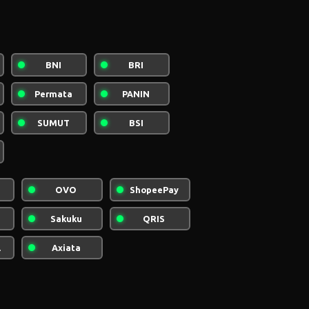
BNI
BRI
Permata
PANIN
SUMUT
BSI
OVO
ShopeePay
Sakuku
QRIS
l
Axiata