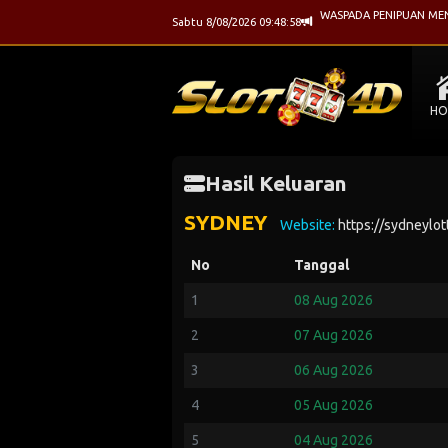
WASPADA PENIPUAN MEN
Sabtu 8/08/2026 09:48:59
HO
Hasil Keluaran
SYDNEY
Website:
https://sydneylot
No
Tanggal
1
08 Aug 2026
2
07 Aug 2026
3
06 Aug 2026
4
05 Aug 2026
5
04 Aug 2026